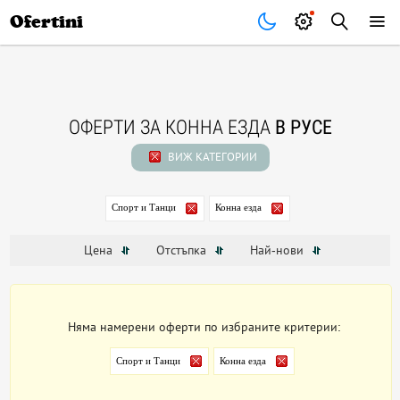
Почивки
Стоки
В града
Всички оферти
Ofertini
ОФЕРТИ ЗА КОННА ЕЗДА
В РУСЕ
ВИЖ КАТЕГОРИИ
Спорт и Танци
Конна езда
Цена
Отстъпка
Най-нови
Няма намерени оферти по избраните критерии:
Спорт и Танци
Конна езда