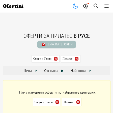
Почивки
Стоки
В града
Всички оферти
Ofertini
ОФЕРТИ ЗА ПИЛАТЕС
В РУСЕ
ВИЖ КАТЕГОРИИ
Спорт и Танци
Пилатес
Цена
Отстъпка
Най-нови
Няма намерени оферти по избраните критерии:
Спорт и Танци
Пилатес